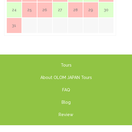
24
25
26
27
28
29
30
31
Tours
About OLOM JAPAN Tours
FAQ
Blog
Review