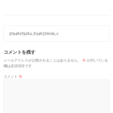
投
37948279184_634637dcda_c
稿
ナ
コメントを残す
ビ
ゲ
メールアドレスが公開されることはありません。
※
が付いている
欄は必須項目です
ー
コメント
※
シ
ョ
ン